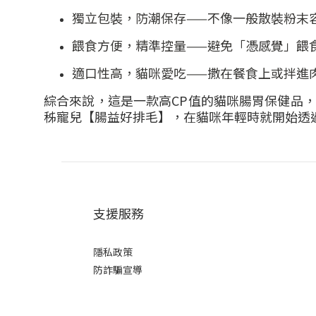
獨立包裝，防潮保存
——
不像一般散裝粉末
餵食方便，精準控量
——
避免「憑感覺」餵
適口性高，貓咪愛吃
——
撒在餐食上或拌進
綜合來說，這是一款高
CP
值的貓咪腸胃保健品，
秭寵兒【腸益好排毛】，在貓咪年輕時就開始透
支援服務
隱私政策
防詐騙宣導