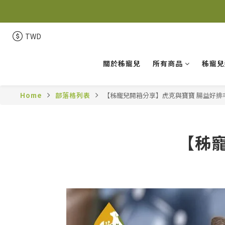
註
註
TWD
關於秭寵兒
所有商品
秭寵兒
Home
部落格列表
【秭寵兒開箱分享】虎克與寶寶 腸益好排
【秭