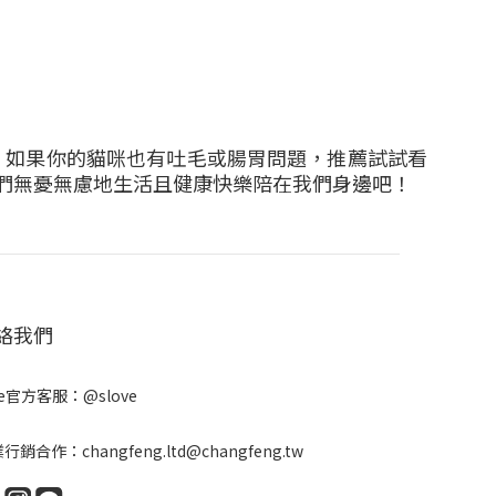
。如果你的貓咪也有吐毛或腸胃問題，推薦試試看
們無憂無慮地生活且健康快樂陪在我們身邊吧！
絡我們
ne官方客服：
@slove
行銷合作：changfeng.ltd@changfeng.tw