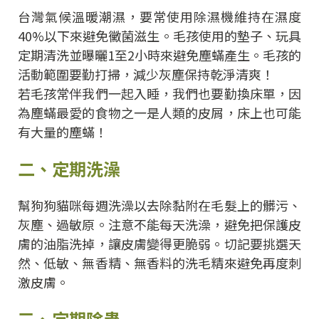
台灣氣候溫暖潮濕，要常使用除濕機維持在濕度
40%以下來避免黴菌滋生。毛孩使用的墊子、玩具
定期清洗並曝曬1至2小時來避免塵蟎產生。毛孩的
活動範圍要勤打掃，減少灰塵保持乾淨清爽！
若毛孩常伴我們一起入睡，我們也要勤換床單，因
為塵蟎最愛的食物之一是人類的皮屑，床上也可能
有大量的塵蟎！
二、定期洗澡
幫狗狗貓咪每週洗澡以去除黏附在毛髮上的髒污、
灰塵、過敏原。注意不能每天洗澡，避免把保護皮
膚的油脂洗掉，讓皮膚變得更脆弱。切記要挑選天
然、低敏、無香精、無香料的洗毛精來避免再度刺
激皮膚。
三、定期除蟲