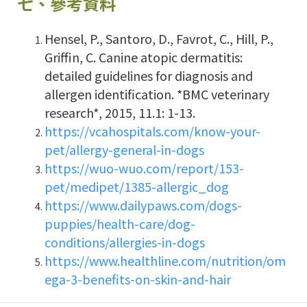
七、參考資料
Hensel, P., Santoro, D., Favrot, C., Hill, P.,
Griffin, C. Canine atopic dermatitis:
detailed guidelines for diagnosis and
allergen identification. *BMC veterinary
research*, 2015, 11.1: 1-13.
https://vcahospitals.com/know-your-
pet/allergy-general-in-dogs
https://wuo-wuo.com/report/153-
pet/medipet/1385-allergic_dog
https://www.dailypaws.com/dogs-
puppies/health-care/dog-
conditions/allergies-in-dogs
https://www.healthline.com/nutrition/om
ega-3-benefits-on-skin-and-hair