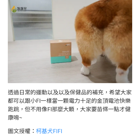
透過日常的運動以及以及保健品的補充，希望大家
都可以跟小
FI
一樣當一顆電力十足的金頂電池快樂
跑跳，但不用像
FI
那麼大顆，大家要苗條一點才健
康唷
~
圖文授權：
柯基犬FIFI