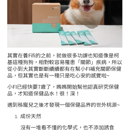
其實在養
Fifi
的之前，就做很多功課也知道像是柯
基這種狗狗，相對較容易罹患「關節」疾病，所以
從小到大其實斷斷續續都有在幫小
FI
補充關節保健
品，但其實也是有一種只是吃心安的感覺啦
~
小
FI
已經快要
7
歲了，媽媽開始幫他認真研究保健
品，才知道保健品水！很！深！
遇到秭寵兒之後才發現一個保健品界的世外桃源
~
成份天然
沒有一堆看不懂的化學式，也不添加誘食