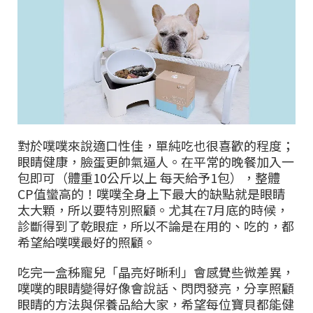
對於噗噗來說適口性佳，單純吃也很喜歡的程度；
眼睛健康，臉蛋更帥氣逼人。在平常的晚餐加入一
包即可（體重
10
公斤以上 每天給予
1
包），整體
CP
值蠻高的！噗噗全身上下最大的缺點就是眼睛
太大顆，所以要特別照顧。尤其在
7
月底的時候，
診斷得到了乾眼症，所以不論是在用的、吃的，都
希望給噗噗最好的照顧。
吃完一盒秭寵兒「晶亮好晰利」會感覺些微差異，
噗噗的眼睛變得好像會說話、閃閃發亮，分享照顧
眼睛的方法與保養品給大家，希望每位寶貝都能健